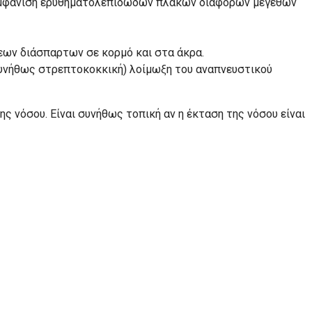
ν εμφάνιση ερυθηματολεπιδωδών πλακών διαφόρων μεγεθών
ων διάσπαρτων σε κορμό και στα άκρα.
(συνήθως στρεπτοκοκκική) λοίμωξη του αναπνευστικού
ς νόσου. Είναι συνήθως τοπική αν η έκταση της νόσου είναι