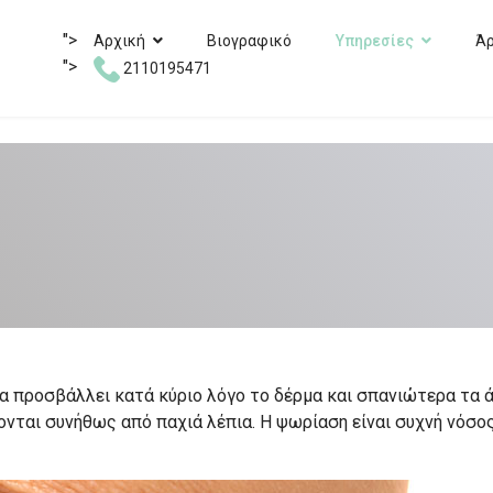
">
Αρχική
Βιογραφικό
Υπηρεσίες
Ά
">
2110195471
ία προσβάλλει κατά κύριο λόγο τo δέρμα και σπανιώτερα τα ά
νται συνήθως από παχιά λέπια. Η ψωρίαση είναι συχνή νόσο