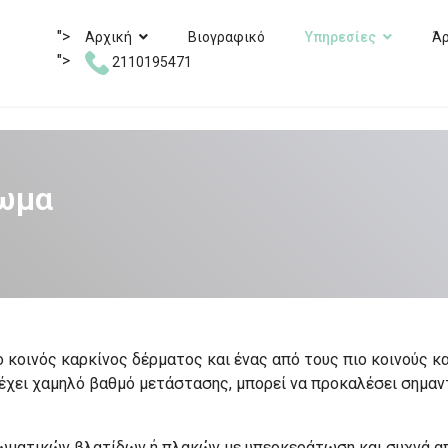
">
Αρχική
Βιογραφικό
Υπηρεσίες
Ά
">
2110195471
ίωμα
ο κοινός καρκίνος δέρματος και ένας από τους πιο κοινούς 
 έχει χαμηλό βαθμό μετάστασης, μπορεί να προκαλέσει σημα
ματικών βλατίδων ή πλακών με υπερκεράτωση και συχνά απολ